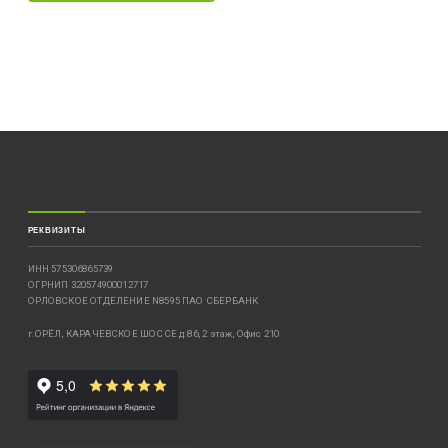
РЕКВИЗИТЫ
ИНН 575306865739
ОГРНИП 320574900012717
ОРЛОВСКОЕ ОТДЕЛЕНИЕ N8595 ПАО СБЕРБАНК
г.ОРЁЛ, КАРАЧЕВСКОЕ ШОССЕ д.86, 2 этаж, Офис 210