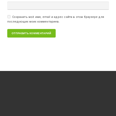
Сохранить моё имя, email и адрес сайта в этом браузере для
последующих моих комментариев.
РЕКВИЗИТЫ
ИНН 575306865739
ОГРНИП 320574900012717
ОРЛОВСКОЕ ОТДЕЛЕНИЕ N8595 ПАО СБЕРБАНК